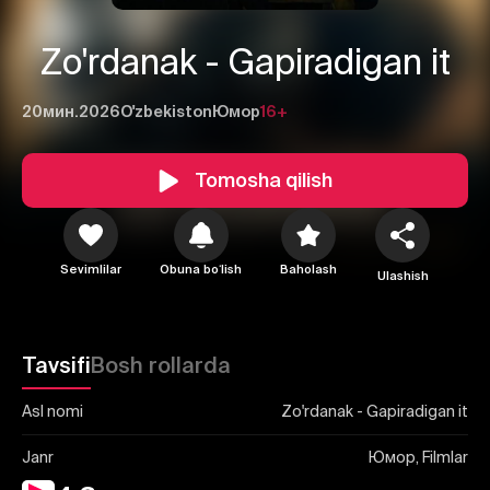
Zo'rdanak - Gapiradigan it
20мин.
2026
O'zbekiston
Юмор
16+
Tomosha qilish
1
2
3
Bekor qilish
Tizimga kirish
Sevimlilar
Obuna boʻlish
Baholash
Yuborish
Ulashish
Tavsifi
Bosh rollarda
Asl nomi
Zo'rdanak - Gapiradigan it
Janr
Юмор, Filmlar