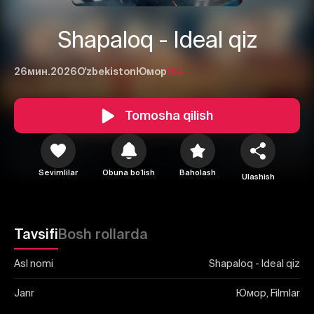
Shapaloq - Ideal qiz
26мин.
2026
O'zbekiston
Юмор
16+
1
2
3
Tomosha qilish
Bekor qilish
Tizimga kirish
Yuborish
Sevimlilar
Obuna boʻlish
Baholash
Ulashish
Tavsifi
Bosh rollarda
Asl nomi
Shapaloq - Ideal qiz
Janr
Юмор, Filmlar