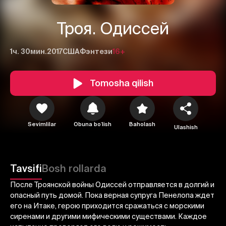
Троя. Одиссей
1ч. 30мин.
2017
США
Фэнтези
16+
Tomosha qilish
1
2
3
Sevimlilar
Obuna boʻlish
Baholash
Ulashish
Bekor qilish
Tizimga kirish
Yuborish
Tavsifi
Bosh rollarda
После Троянской войны Одиссей отправляется в долгий и
опасный путь домой. Пока верная супруга Пенелопа ждет
его на Итаке, герою приходится сражаться с морскими
сиренами и другими мифическими существами. Каждое