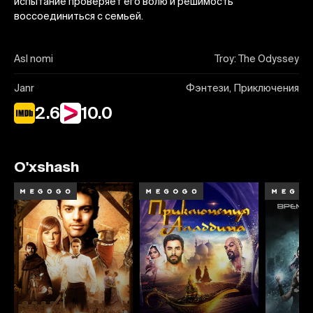
испытание проверяет его волю и решимость
воссоединиться с семьей.
Asl nomi
Troy: The Odyssey
Janr
Фэнтези, Приключения
2.6
10.0
O'xshash