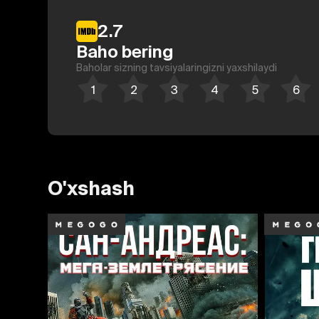
2.7
Baho bering
Baholar sizning tavsiyalaringizni yaxshilaydi
O'xshash