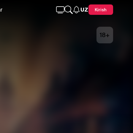
r
UZ
Kirish
18+
Telegram
Facebook