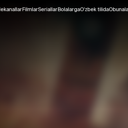
lekanallar
Filmlar
Seriallar
Bolalarga
O'zbek tilida
Obunala