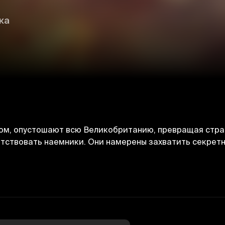
ка
ом, опустошают всю Великобританию, превращая стран
ятствовать наемники. Они намерены захватить секрет