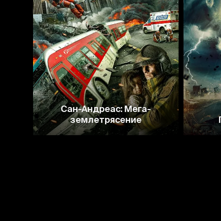
2.4
Сан-Андреас: Мега-
землетрясение