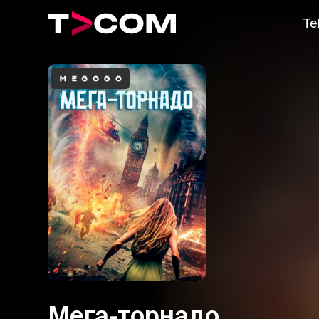
Te
Мега-торнадо