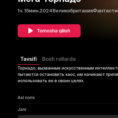
1ч. 15мин.
2024
Великобритания
Фантасти
Tomosha qilish
Tavsifi
Bosh rollarda
Торнадо, вызванные искусственным интеллект
пытаются остановить хаос, им начинают преп
использовать ее в своих целях.
Asl nomi
Janr