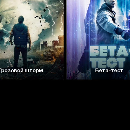
2.2
4.7
Грозовой шторм
Бета-тест