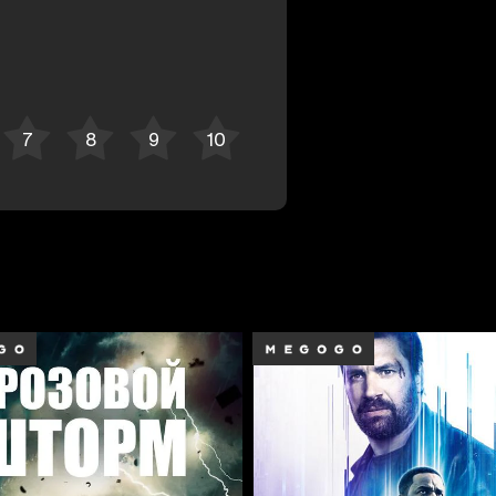
Bekor qilish
Tizimga kirish