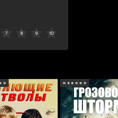
Bekor qilish
Tizimga kirish