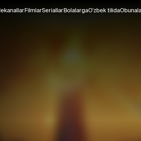
lekanallar
Filmlar
Seriallar
Bolalarga
O'zbek tilida
Obunala