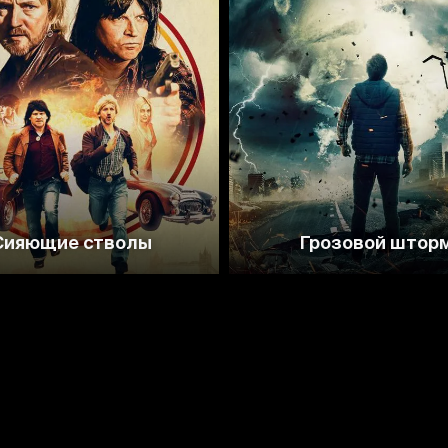
6.7
2.2
Сияющие стволы
Грозовой штор