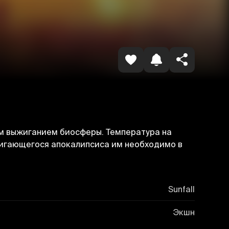
Havolani nusxalash
ым выжиганием биосферы. Температура на
вигающегося апокалипсиса им необходимо в
Sunfall
Экшн