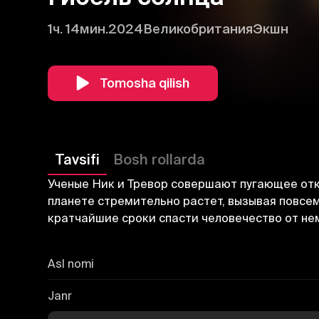
1ч. 14мин.
2024
Великобритания
Экшн
Tomosha qilish
Tavsifi
Bosh rollarda
Ученые Ник и Тревор совершают пугающее отк
планете стремительно растет, вызывая повсе
кратчайшие сроки спасти человечество от не
Asl nomi
Janr