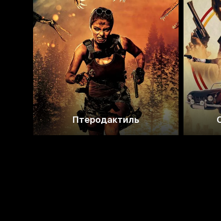
3.1
Птеродактиль