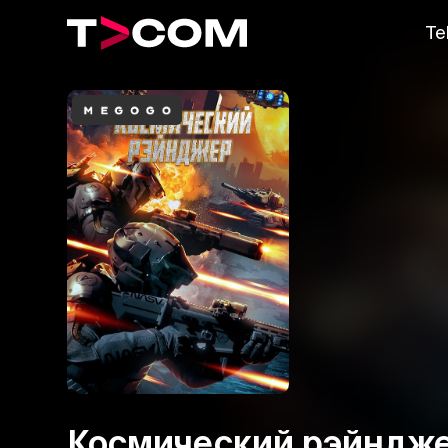
Te
Космический рэйндж