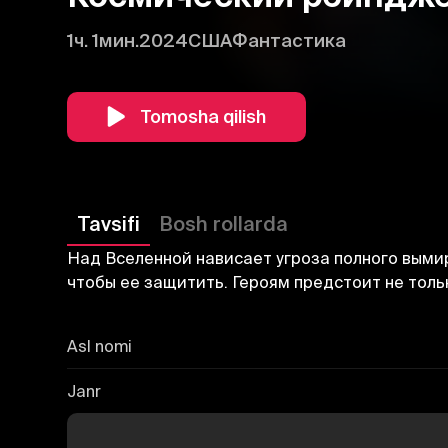
1ч. 1мин.
2024
США
Фантастика
Tomosha qilish
Tavsifi
Bosh rollarda
Над Вселенной нависает угроза полного выми
чтобы ее защитить. Героям предстоит не толь
Asl nomi
Janr