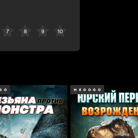
Bekor qilish
Tizimga kirish