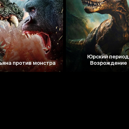
2.2
2.4
Юрский период
ьяна против монстра
Возрождение