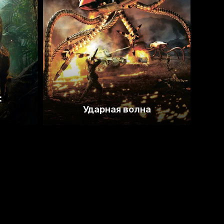
3.5
2.9
:
Ударная волна