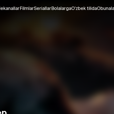
lekanallar
Filmlar
Seriallar
Bolalarga
O'zbek tilida
Obunala
ер