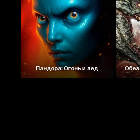
2.7
Пандора: Огонь и лед
Обез