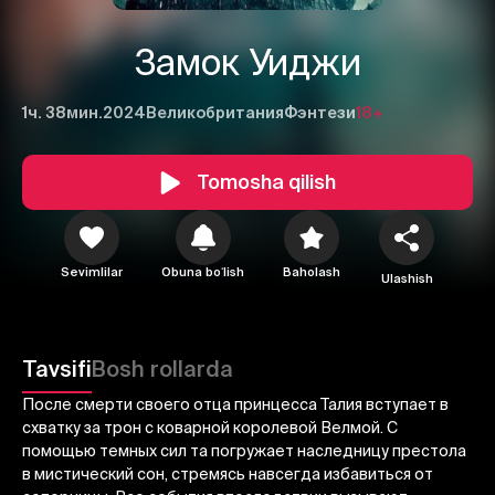
Замок Уиджи
1ч. 38мин.
2024
Великобритания
Фэнтези
18+
Tomosha qilish
1
2
3
Sevimlilar
Obuna boʻlish
Baholash
Ulashish
Bekor qilish
Tizimga kirish
Yuborish
Tavsifi
Bosh rollarda
После смерти своего отца принцесса Талия вступает в
схватку за трон с коварной королевой Велмой. С
помощью темных сил та погружает наследницу престола
в мистический сон, стремясь навсегда избавиться от