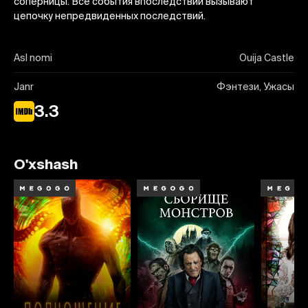
соперницы. Все события впоследствии вызывают
цепочку непредвиденных последствий.
Asl nomi
Ouija Castle
Janr
Фэнтези, Ужасы
3.3
O'xshash