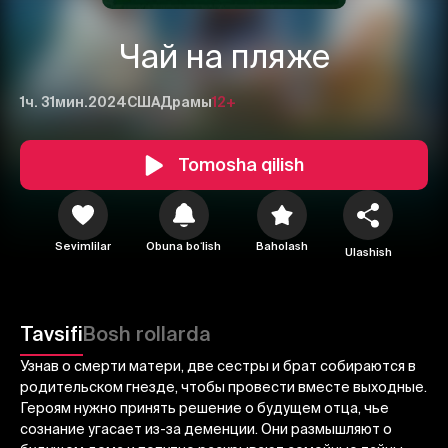
Чай на пляже
1ч. 31мин.
2024
США
Драмы
12+
Tomosha qilish
1
2
3
Sevimlilar
Obuna boʻlish
Baholash
Ulashish
Bekor qilish
Tizimga kirish
Yuborish
Tavsifi
Bosh rollarda
Узнав о смерти матери, две сестры и брат собираются в
родительском гнезде, чтобы провести вместе выходные.
Героям нужно принять решение о будущем отца, чье
сознание угасает из-за деменции. Они размышляют о