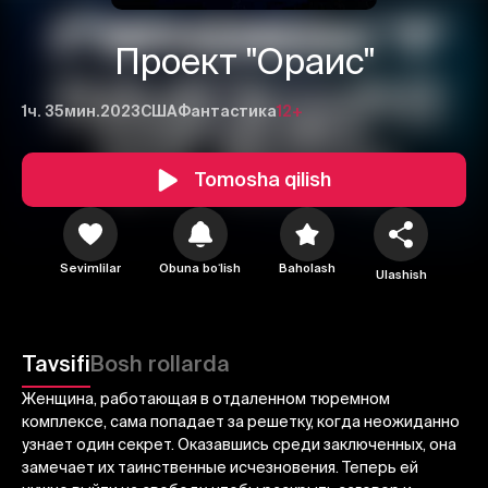
Проект "Ораис"
1ч. 35мин.
2023
США
Фантастика
12+
Tomosha qilish
1
2
3
Sevimlilar
Obuna boʻlish
Baholash
Ulashish
Bekor qilish
Tizimga kirish
Yuborish
Tavsifi
Bosh rollarda
Женщина, работающая в отдаленном тюремном
комплексе, сама попадает за решетку, когда неожиданно
узнает один секрет. Оказавшись среди заключенных, она
замечает их таинственные исчезновения. Теперь ей