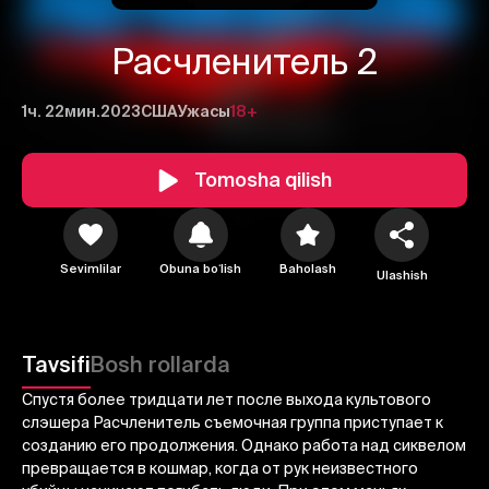
Расчленитель 2
1ч. 22мин.
2023
США
Ужасы
18+
Tomosha qilish
1
2
3
Sevimlilar
Obuna boʻlish
Baholash
Ulashish
Bekor qilish
Tizimga kirish
Yuborish
Tavsifi
Bosh rollarda
Спустя более тридцати лет после выхода культового
слэшера Расчленитель съемочная группа приступает к
созданию его продолжения. Однако работа над сиквелом
превращается в кошмар, когда от рук неизвестного