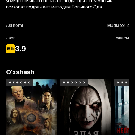
убийцы начинают погибать люди. При этом маньяк-
психопат подражает методам Большого Эда.
Asl nomi
Mutilator 2
Janr
Ужасы
3.9
O'xshash