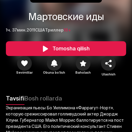
Мартовские иды
1ч. 37мин.
2011
США
Триллер
18+
Tomosha qilish
Sevimlilar
Obuna boʻlish
Baholash
Ulashish
1
2
3
Bekor qilish
Tizimga kirish
Tavsifi
Bosh rollarda
Yuborish
Экранизация пьесы Бо Уиллимона «Фаррагут-Норт»,
которую срежиссировал голливудский актер Джордж
Клуни. Губернатор Майкл Моррис баллотируется на пост
президента США. Его политический консультант Стивен