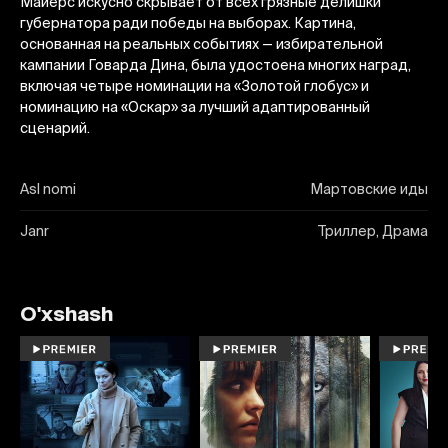
Майерс искусно скрывает от всех грязные делишки
губернатора ради победы на выборах. Картина,
основанная на реальных событиях — избирательной
кампании Говарда Дина, была удостоена многих наград,
включая четыре номинации на «Золотой глобус» и
номинацию на «Оскар» за лучший адаптированный
сценарий.
Asl nomi
Мартовские иды
Janr
Триллер, Драма
O'xshash