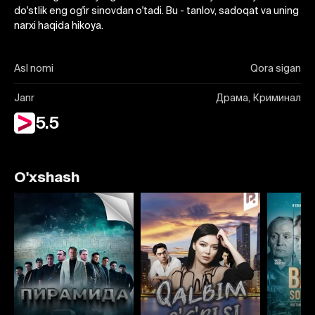
do'stlik eng og'ir sinovdan o'tadi. Bu - tanlov, sadoqat va uning
narxi haqida hikoya.
Asl nomi
Qora sigan
Janr
Драма, Криминал
5.5
O'xshash