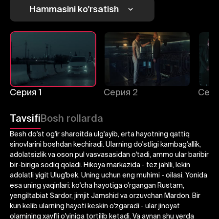
Hammasini ko'rsatish
1
2
3
Bekor qilish
Tizimga kirish
Yuborish
Серия 1
Серия 2
Сери
Tavsifi
Bosh rollarda
Besh do'st og'ir sharoitda ulg'ayib, erta hayotning qattiq
sinovlarini boshdan kechiradi. Ularning do'stligi kambag'allik,
adolatsizlik va oson pul vasvasasidan o'tadi, ammo ular baribir
bir-biriga sodiq qoladi. Hikoya markazida - tez jahlli, lekin
adolatli yigit Ulug'bek. Uning uchun eng muhimi - oilasi. Yonida
esa uning yaqinlari: ko'cha hayotiga o'rgangan Rustam,
yengiltabiat Sardor, jimjit Jamshid va orzuvchan Mardon. Bir
kun kelib ularning hayoti keskin o'zgaradi - ular jinoyat
olamining xavfli o'yiniga tortilib ketadi. Va aynan shu yerda