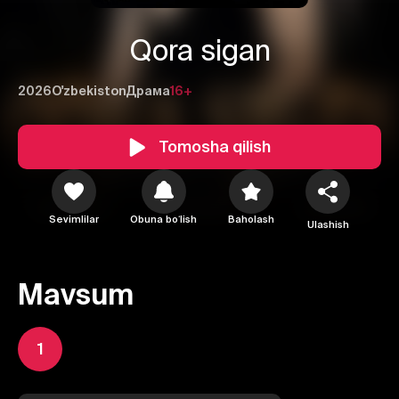
Qora sigan
2026
O'zbekiston
Драма
16+
Tomosha qilish
Sevimlilar
Obuna boʻlish
Baholash
Ulashish
Mavsum
1