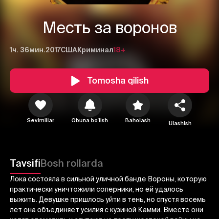
Месть за воронов
1ч. 36мин.
2017
США
Криминал
18+
Tomosha qilish
1
2
3
Sevimlilar
Obuna boʻlish
Baholash
Ulashish
Bekor qilish
Tizimga kirish
Yuborish
Tavsifi
Bosh rollarda
Лока состояла в сильной уличной банде Вороны, которую
практически уничтожили соперники, но ей удалось
выжить. Девушке пришлось уйти в тень, но спустя восемь
лет она объединяет усилия с кузиной Камми. Вместе они