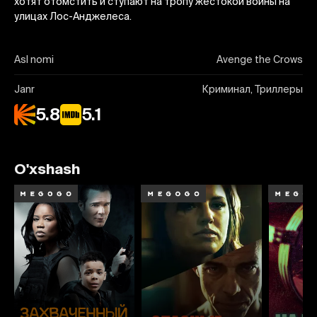
хотят отомстить и ступают на тропу жестокой войны на
улицах Лос-Анджелеса.
Asl nomi
Avenge the Crows
Janr
Криминал, Триллеры
5.8
5.1
O'xshash