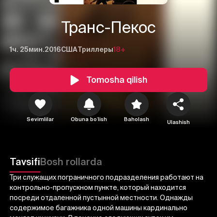
Транс-Пекос
1ч. 25мин.
2016
США
Триллеры
18+
Tomosha qilish
Sevimlilar
Obuna boʻlish
Baholash
Ulashish
1
2
3
Bekor qilish
Tizimga kirish
Tavsifi
Bosh rollarda
Yuborish
Три служащих пограничного подразделения работают на
контрольно-пропускном пункте, который находится
посреди отдаленной пустынной местности. Однажды
содержимое багажника одной машины кардинально