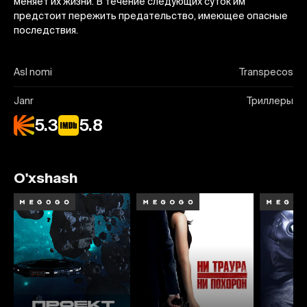
меняет их жизни. В течение следующих суток им
предстоит пережить предательство, имеющее опасные
последствия.
Asl nomi
Transpecos
Janr
Триллеры
5.3
5.8
O'xshash