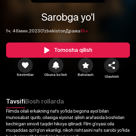
Sarobga yo'l
1ч. 46мин.
2023
O'zbekiston
Драма
16+
Tomosha qilish
1
2
3
Sevimlilar
Obuna boʻlish
Baholash
Ulashish
Bekor qilish
Tizimga kirish
Yuborish
Tavsifi
Bosh rollarda
Filmda oilali erkakning nafs yo'lida begona ayol bilan
munosabat qurib, oilasiga xiyonat qilish arafasida boshidan
kechirgan sinovli taqdiri hikoya qilinadi. Film g'oyasi oila
muqaddas qo'rg'on ekanligi, nikoh rishtasini nafs sarobi yo'lida