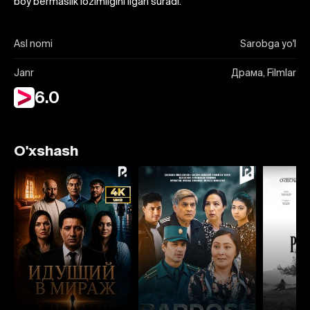
boy bermaslik lozimligini ilgari suradi.
Asl nomi
Sarobga yo'l
Janr
Драма, Filmlar
6.0
O'xshash