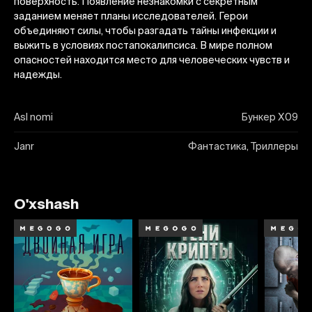
поверхность. Появление незнакомки с секретным
заданием меняет планы исследователей. Герои
объединяют силы, чтобы разгадать тайны инфекции и
выжить в условиях постапокалипсиса. В мире полном
опасностей находится место для человеческих чувств и
надежды.
Asl nomi
Бункер Х09
Janr
Фантастика, Триллеры
O'xshash