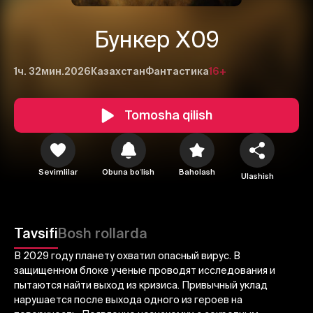
Бункер Х09
1ч. 32мин.
2026
Казахстан
Фантастика
16+
Tomosha qilish
Sevimlilar
Obuna boʻlish
Baholash
Ulashish
1
2
3
Bekor qilish
Tizimga kirish
Tavsifi
Bosh rollarda
Yuborish
В 2029 году планету охватил опасный вирус. В
защищенном блоке ученые проводят исследования и
пытаются найти выход из кризиса. Привычный уклад
нарушается после выхода одного из героев на