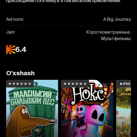
присоединяется к нему в этом веселом приключении.
Asl nomi
A Big Journey
Janr
Короткометражные,
Мультфильмы
6.4
O'xshash