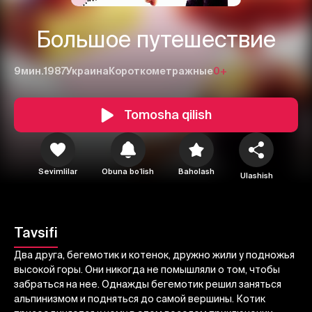
Большое путешествие
9мин.
1987
Украина
Короткометражные
0+
Tomosha qilish
1
2
3
Sevimlilar
Obuna boʻlish
Baholash
Ulashish
Bekor qilish
Tizimga kirish
Yuborish
Tavsifi
Два друга, бегемотик и котенок, дружно жили у подножья
высокой горы. Они никогда не помышляли о том, чтобы
забраться на нее. Однажды бегемотик решил заняться
альпинизмом и подняться до самой вершины. Котик