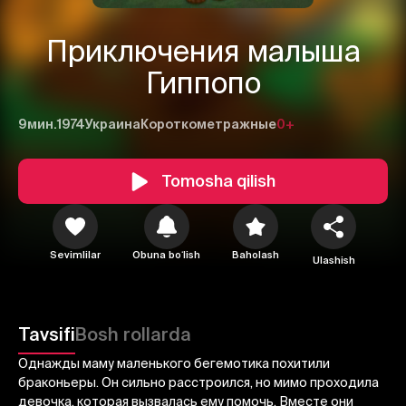
Приключения малыша
Гиппопо
9мин.
1974
Украина
Короткометражные
0+
Tomosha qilish
Sevimlilar
Obuna boʻlish
Baholash
1
2
3
Ulashish
Bekor qilish
Tizimga kirish
Tavsifi
Bosh rollarda
Yuborish
Однажды маму маленького бегемотика похитили
браконьеры. Он сильно расстроился, но мимо проходила
девочка, которая вызвалась ему помочь. Вместе они