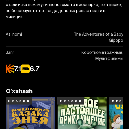
стали искать маму гиппопотама то в зоопарке, то в цирке,
но безрезультатно. Тогда девочка решает идти в
милицию.
Asl nomi
The Adventures of a Baby
Gipopo
Janr
Короткометражные,
Мультфильмы
7.1
6.7
O'xshash