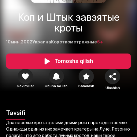
Коп и Штык завзятые
кроты
10мин.
2002
Украина
Короткометражные
6+
Tomosha qilish
1
2
3
Sevimlilar
Obuna boʻlish
Baholash
Ulashish
Bekor qilish
Tizimga kirish
Yuborish
Tavsifi
Два веселых крота целями днями роют проходы в земле.
Однажды один из них замечает кратеры на Луне. Резонно
полагая, что это работа лунных кротов, наши герои