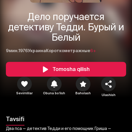
Дело поручается
детективу Тедди. Бурый и
Белый
9мин.
1976
Украина
Короткометражные
6+
Tomosha qilish
1
2
3
Bekor qilish
Tizimga kirish
Sevimlilar
Obuna boʻlish
Baholash
Ulashish
Yuborish
Tavsifi
Два пса — детектив Тедди и его помощник Гриша —