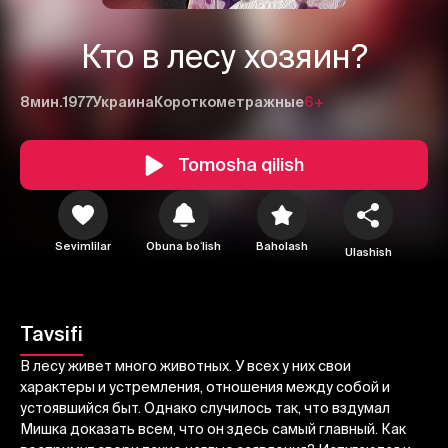
Кто в лесу хозяин?
8мин.
1977
Украина
Короткометражные
6+
Tomosha qilish
1
2
3
Sevimlilar
Obuna boʻlish
Baholash
Ulashish
Bekor qilish
Tizimga kirish
Yuborish
Tavsifi
В лесу живет много животных. У всех у них свои
характеры и устремления, отношения между собой и
устоявшийся быт. Однако случилось так, что вздумал
Мишка доказать всем, что он здесь самый главный. Как