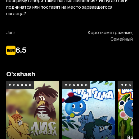
воспримут звери такие наглые заявления? Испугаются и
подчинятся или поставят на место зарвавшегося
наглеца?
Janr
Короткометражные,
Семейный
6.5
O'xshash
Возв