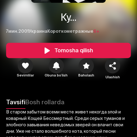
Ку...
7мин.
2001
Украина
Короткометражные
6+
Tomosha qilish
1
2
3
Sevimlilar
Obuna boʻlish
Baholash
Ulashish
Bekor qilish
Tizimga kirish
Yuborish
Tavsifi
Bosh rollarda
В старом забытом всеми месте живет некогда злой и
коварный Кощей Бессмертный. Среди серых туманов и
злобного завывания неведомых зверей он влачит свои
дни. Уже не стало волшебного кота, который песни