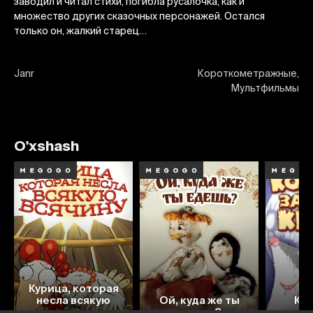
заводил и читал стихи, погибла русалочка, как и
множество других сказочных персонажей. Остался
только он, жалкий старец…
Janr
Короткометражные,
Мультфильмы
O'xshash
Курица, которая
4.9
несла всякую
Ой, куда же ты
Коп
всячину
едешь?
завзя