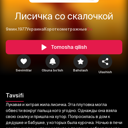
Лисичка со скалочкой
9мин.
1977
Украина
Короткометражные
0+
Tomosha qilish
1
2
3
Sevimlilar
Obuna boʻlish
Baholash
Ulashish
Bekor qilish
Tizimga kirish
Yuborish
Tavsifi
Лукавая и хитрая жила лисичка. Эта плутовка могла
обвести вокруг пальца кого угодно. Однажды она взяла
свою скалку и пришла на хутор. Попросилась в дом к
дедушке и бабушке, у которых была курочка. Ночью в печи