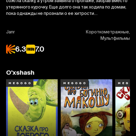
сожгла скалку, а утром заявила о пропаже, забрав вместо
утерянного курочку. Еще долго она так ходила по домам,
пока однажды не прознали о ее хитрости…
Janr
Короткометражные,
Мультфильмы
6.3
7.0
O'xshash