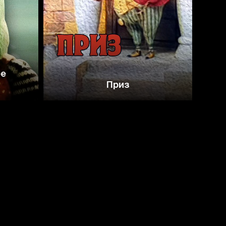
ее
Приз