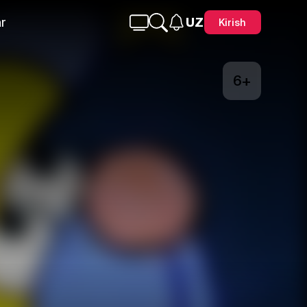
r
UZ
Kirish
6+
Telegram
Facebook