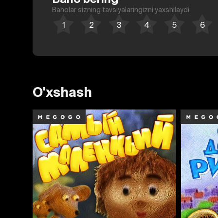
Baholar sizning tavsiyalaringizni yaxshilaydi
O'xshash