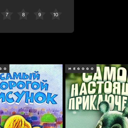
Bekor qilish
Tizimga kirish