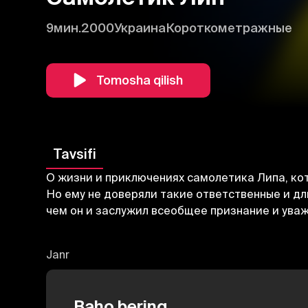
9мин.
2000
Украина
Короткометражные
Tomosha qilish
Tavsifi
О жизни и приключениях самолетика Липа, ко
Но ему не доверяли такие ответственные и дл
чем он и заслужил всеобщее признание и ува
Janr
Baho bering