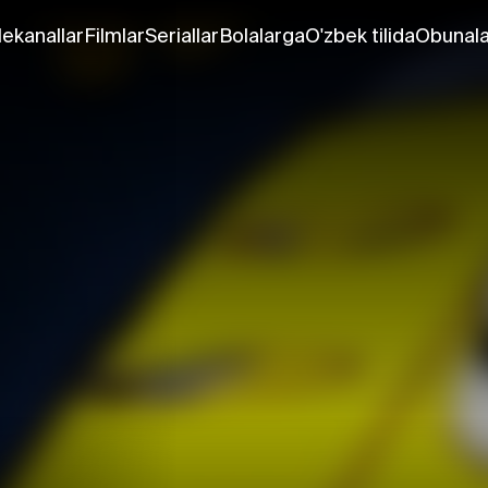
lekanallar
Filmlar
Seriallar
Bolalarga
O'zbek tilida
Obunala