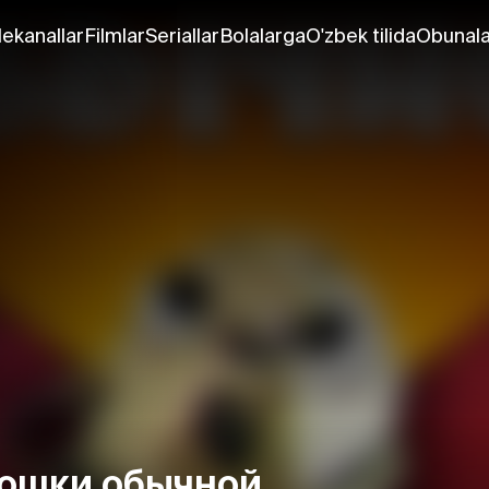
lekanallar
Filmlar
Seriallar
Bolalarga
O'zbek tilida
Obunala
тошки обычной