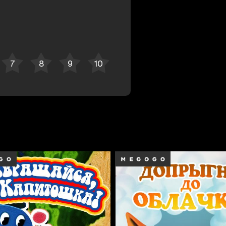
Bekor qilish
Tizimga kirish