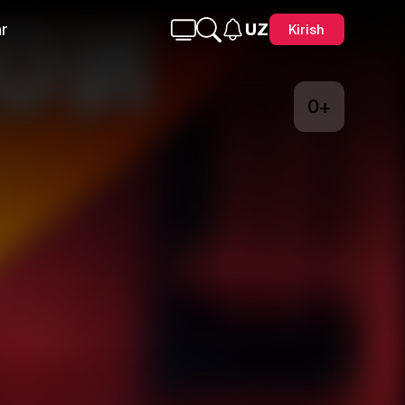
r
UZ
Kirish
0+
Telegram
Facebook