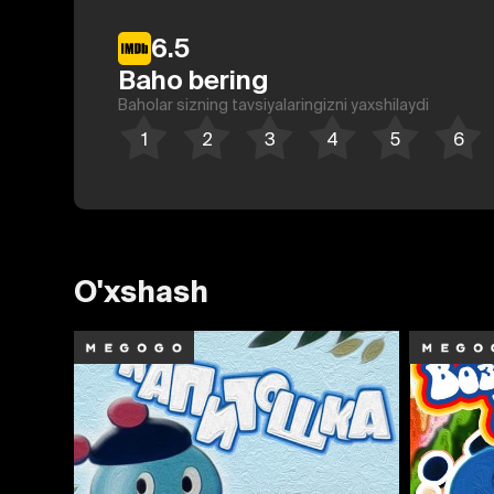
6.5
Baho bering
Baholar sizning tavsiyalaringizni yaxshilaydi
O'xshash