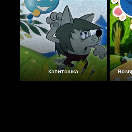
7.4
Капитошка
Возв