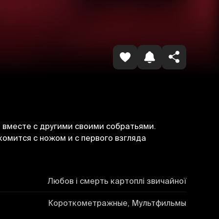
Havolani nusxalash
д вместе с другими своими собратьями.
омится с ножом и с первого взгляда
Любов і смерть картоплі звичайної
Короткометражные, Мультфильмы