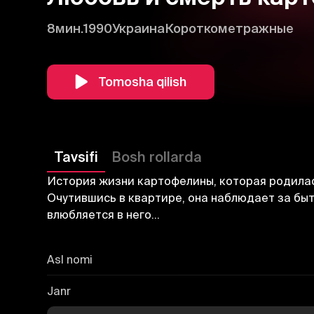
8мин.
1990
Украина
Короткометражные
Tomosha qilish
Tavsifi
Bosh rollarda
История жизни картофелины, которая родилась
Очутившись в квартире, она наблюдает за быт
влюбляется в него…
Asl nomi
Janr