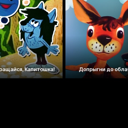
7.1
7.0
6.3
ращайся, Капитошка!
Допрыгни до обла