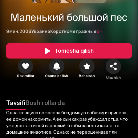
Маленький большой пес
9мин.
2008
Украина
Короткометражные
6+
Tomosha qilish
1
2
3
Sevimlilar
Obuna boʻlish
Baholash
Ulashish
Bekor qilish
Tizimga kirish
Yuborish
Tavsifi
Bosh rollarda
Одна женщина пожалела бездомную собачку и привела
ее домой накормить. А ее сын как раз убеждал отца, что
уже достаточной взрослый, чтобы завести какое-то
домашнее животное. Однако не переоценивает ли