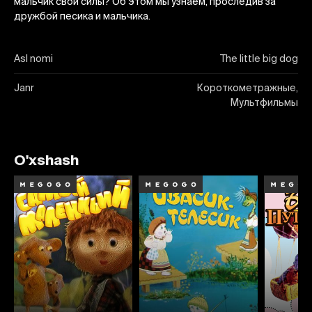
мальчик свои силы? Об этом мы узнаем, проследив за
дружбой песика и мальчика.
Asl nomi
The little big dog
Janr
Короткометражные,
Мультфильмы
O'xshash
6.5
7.8