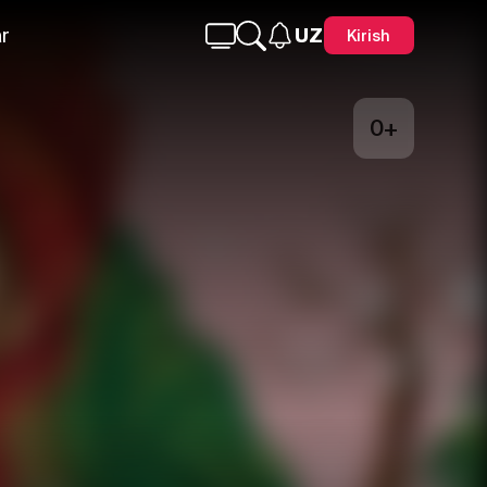
r
UZ
Kirish
0+
Telegram
Facebook