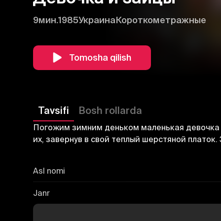
9мин.
1985
Украина
Короткометражные
Tomosha qilish
Tavsifi
Bosh rollarda
Погожим зимним деньком маленькая девочка к
их, завернув в свой теплый шерстяной платок.
Asl nomi
Janr