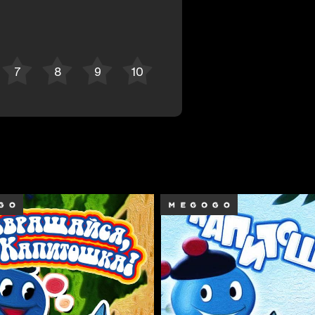
Bekor qilish
Tizimga kirish