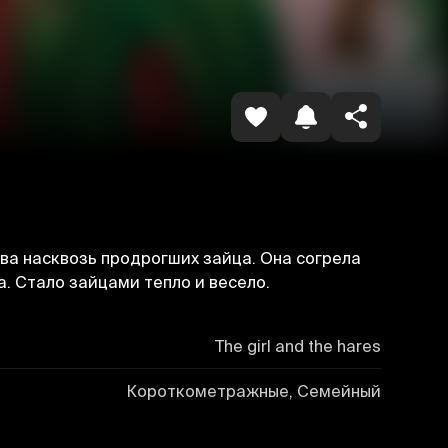
Havolani nusxalash
ва насквозь продрогших зайца. Она согрела
а. Стало зайцами тепло и весело.
The girl and the hares
Короткометражные, Семейный