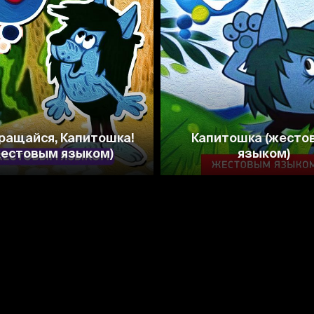
7.1
7.0
7.4
ращайся, Капитошка!
Капитошка (жесто
жестовым языком)
языком)