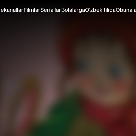
lekanallar
Filmlar
Seriallar
Bolalarga
O'zbek tilida
Obunala