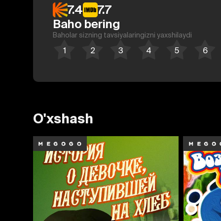
7.4
7.7
Baho bering
Baholar sizning tavsiyalaringizni yaxshilaydi
O'xshash