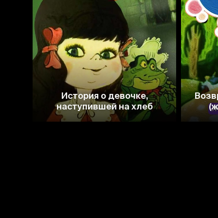
6.9
7.1
История о девочке,
Возв
наступившей на хлеб
(