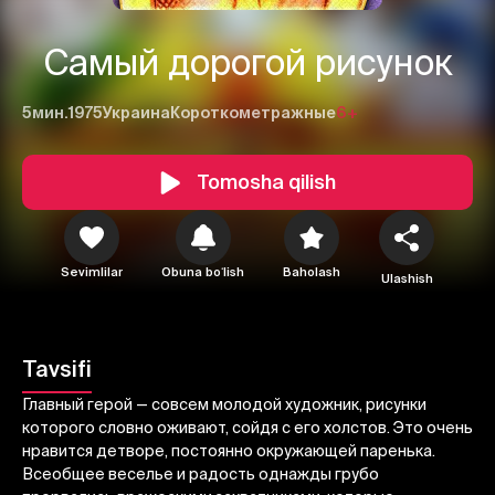
Самый дорогой рисунок
5мин.
1975
Украина
Короткометражные
6+
Tomosha qilish
1
2
3
Sevimlilar
Obuna boʻlish
Baholash
Ulashish
Bekor qilish
Tizimga kirish
Yuborish
Tavsifi
Главный герой — совсем молодой художник, рисунки
которого словно оживают, сойдя с его холстов. Это очень
нравится детворе, постоянно окружающей паренька.
Всеобщее веселье и радость однажды грубо