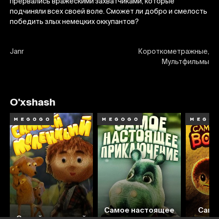
прервались вражескими захватчиками, которые
подчиняли всех своей воле. Сможет ли добро и смелость
победить злых немецких оккупантов?
Janr
Короткометражные,
Мультфильмы
O'xshash
Самое настоящее
Самы
Самый маленький
приключение
в