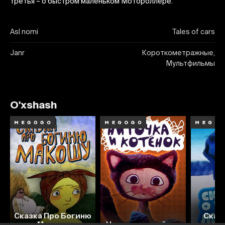
третья – о быстром маленьком Мотороллере.
Asl nomi
Tales of cars
Janr
Короткометражные,
Мультфильмы
O'xshash
Сказка Про Богиню
Сказ
Макошу
Ниточка и котёнок
л