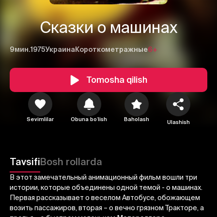
Сказки о машинах
9мин.
1975
Украина
Короткометражные
6+
Tomosha qilish
1
2
3
Sevimlilar
Obuna boʻlish
Baholash
Ulashish
Bekor qilish
Tizimga kirish
Yuborish
Tavsifi
Bosh rollarda
В этот замечательный анимационный фильм вошли три
истории, которые объединены одной темой - о машинах.
Первая рассказывает о веселом Автобусе, обожающем
возить пассажиров, вторая – о вечно грязном Тракторе, а