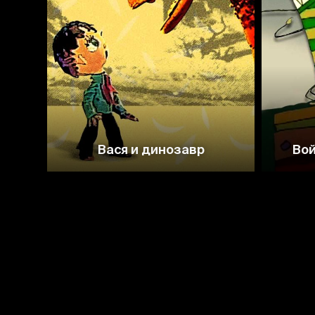
4.8
Вася и динозавр
Вой