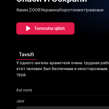
6мин.
2008
Украина
Короткометражные
Tomosha qilish
Tavsifi
У одного ангела-хранителя очень трудная раб
этот человек был беспечным и неосторожным,
труд.
Asl nomi
Janr