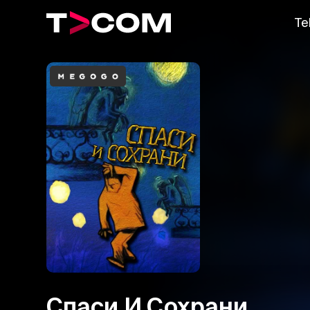
Te
Спаси И Сохрани