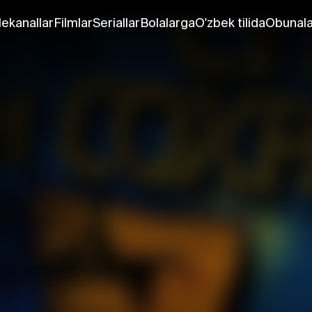
lekanallar
Filmlar
Seriallar
Bolalarga
O'zbek tilida
Obunala