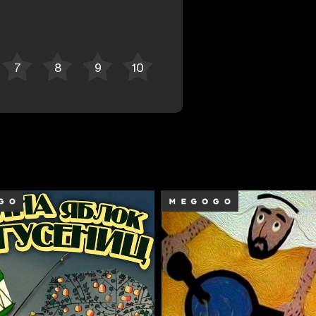
Bekor qilish
Tizimga kirish