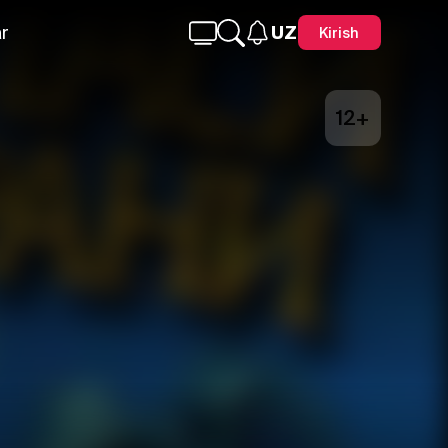
r
UZ
Kirish
12+
Telegram
Facebook