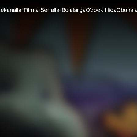
lekanallar
Filmlar
Seriallar
Bolalarga
O'zbek tilida
Obunala