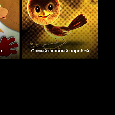
6.5
7.1
же
Самый главный воробей