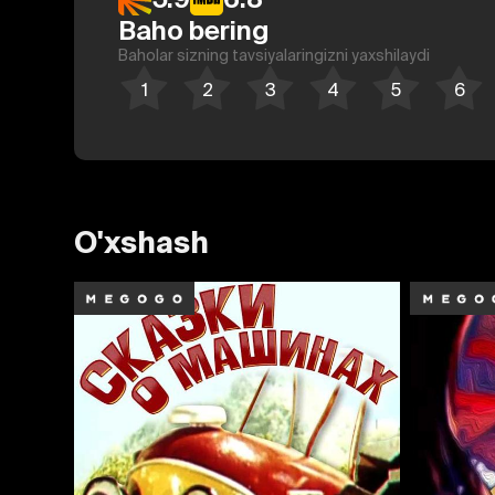
Baho bering
Baholar sizning tavsiyalaringizni yaxshilaydi
O'xshash