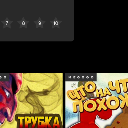
Bekor qilish
Tizimga kirish