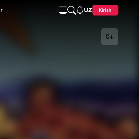
r
UZ
Kirish
0+
Telegram
Facebook