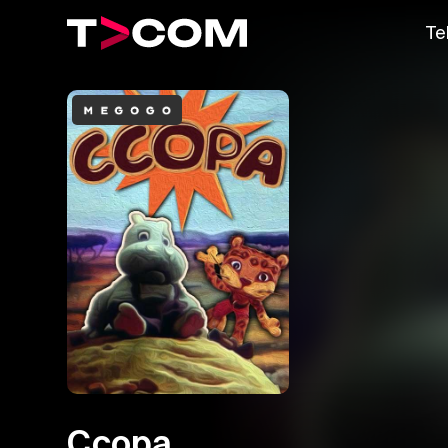
Te
Ссора