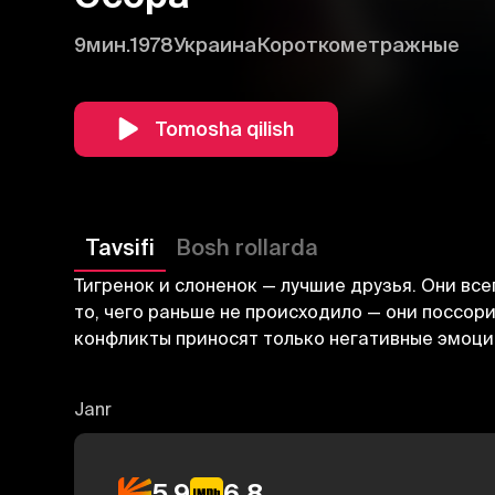
9мин.
1978
Украина
Короткометражные
Tomosha qilish
Tavsifi
Bosh rollarda
Тигренок и слоненок — лучшие друзья. Они вс
то, чего раньше не происходило — они поссорил
конфликты приносят только негативные эмоци
Janr
5.9
6.8