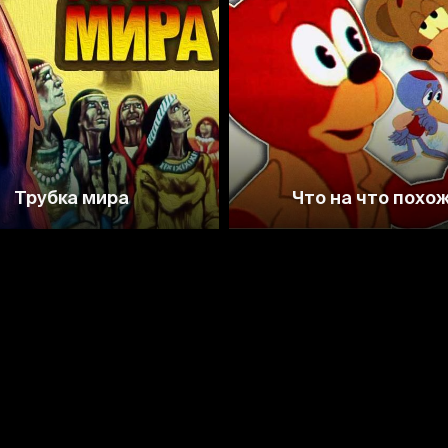
5.9
6.0
6.5
Трубка мира
Что на что похо