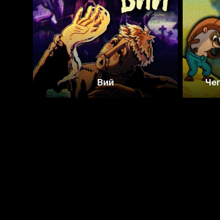
7.1
7.0
Вий
Чег