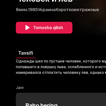
8мин.
1985
Украина
Короткометражные
Tomosha qilish
Tavsifi
Однажды шел по пустыне человек, которого му
попавшего в ловушку льва, ослабленного и ист
намеревался отплатить человеку лев, однако
Janr
Baho bering