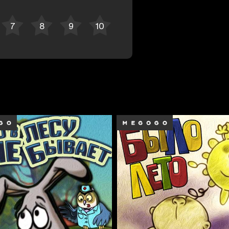
Bekor qilish
Tizimga kirish