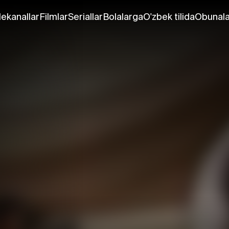
lekanallar
Filmlar
Seriallar
Bolalarga
O'zbek tilida
Obunala