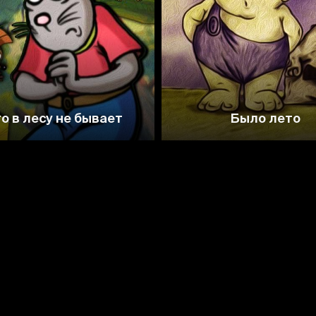
о в лесу не бывает
Было лето