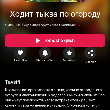
Ходит тыква по огороду
9мин.
1997
Украина
Короткометражные
6+
Tomosha qilish
Sevimlilar
Obuna boʻlish
Baholash
Ulashish
1
2
3
Bekor qilish
Tizimga kirish
Tavsifi
Yuborish
Шутливая история-мюзикл о тыкве, хозяине огорода, его
супруге и многочисленных родственниках и знакомых. Все
они живут поблизости, часто встречаются и решают
какие-то свои жизненные ситуации. Огурчикам хочется