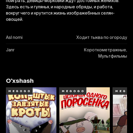
поиграть, девицы-морковки ждут достойных женихов.
Здесь есть и гулянья, и народные обряды, и работа,
вокруг чего и крутится жизнь изображе6нных селян-
овощей.
Asl nomi
Ходит тыква по огороду
Janr
Короткометражные,
Мультфильмы
O'xshash