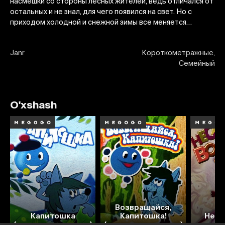
насмешки со стороны лесных жителей, ведь отличался от
остальных и не знал, для чего появился на свет. Но с
приходом холодной и снежной зимы все меняется…
Janr
Короткометражные,
Семейный
O'xshash
Возвращайся,
7.4
7.1
7.0
6
Капитошка
Капитошка!
Нес
(жестовым языком)
(жестовым языком)
в