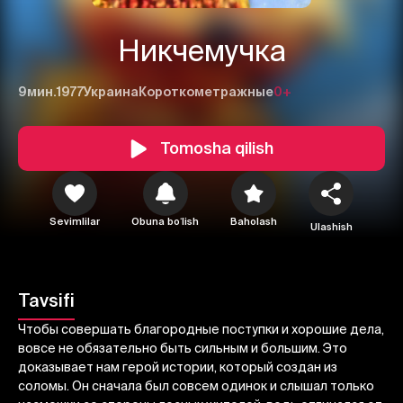
Никчемучка
9мин.
1977
Украина
Короткометражные
0+
Tomosha qilish
1
2
3
Sevimlilar
Obuna boʻlish
Baholash
Ulashish
Bekor qilish
Tizimga kirish
Yuborish
Tavsifi
Чтобы совершать благородные поступки и хорошие дела,
вовсе не обязательно быть сильным и большим. Это
доказывает нам герой истории, который создан из
соломы. Он сначала был совсем одинок и слышал только