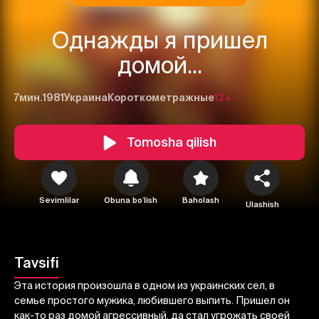
Однажды я пришел
домой...
7мин.
1981
Украина
Короткометражные
12+
Tomosha qilish
1
2
3
Sevimlilar
Obuna boʻlish
Baholash
Ulashish
Bekor qilish
Tizimga kirish
Yuborish
Tavsifi
Эта история произошла в одном из украинских сел, в
семье простого мужика, любившего выпить. Пришел он
как-то раз домой агрессивный, да стал угрожать своей