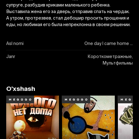
супруге, разбудив криками маленького ребенка.
Выставила жена его за дверь, отправив спать на чердак.
А утром, протрезвев, стал дебошир просить прощения и
еды, но любимая его была непреклонна в своем решении.
Asl nomi
One day I came home ...
Janr
Короткометражные,
Мультфильмы
O'xshash