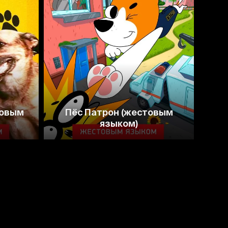
товым
Пёс Патрон (жестовым
языком)
Во