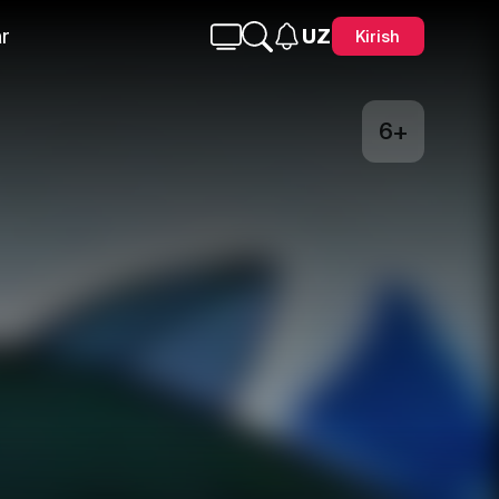
r
UZ
Kirish
6+
Telegram
Facebook