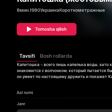
8мин.
1980
Украина
Короткометражные
Tomosha qilish
Tavsifi
Bosh rollarda
Капитошка – всего лишь капелька воды, зато 
знакомится с волчонком, который пытается быт
он умеет по настоящему дружить и покажет К
Asl nomi
Janr