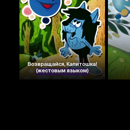
7.1
7.0
Возвращайся, Капитошка!
(жестовым языком)