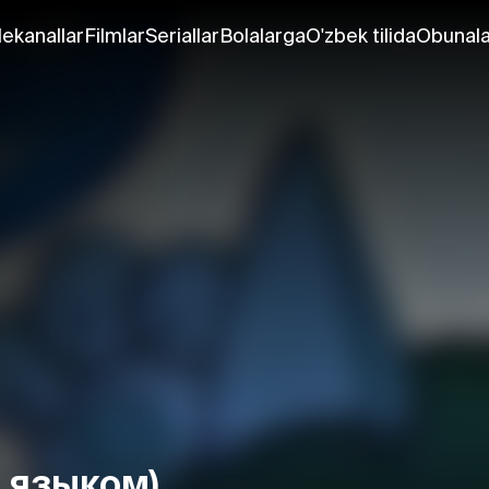
lekanallar
Filmlar
Seriallar
Bolalarga
O'zbek tilida
Obunala
 языком)