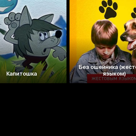
7.4
6.7
4.6
Без ошейника (жес
Капитошка
языком)