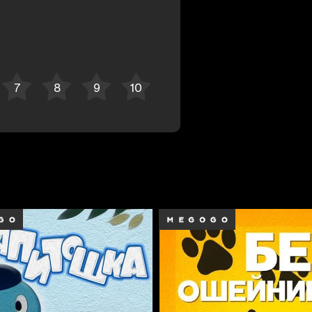
Bekor qilish
Tizimga kirish