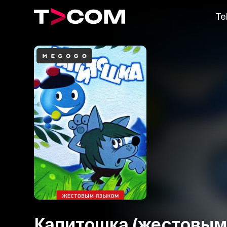
Te
Капитошка (жестовым