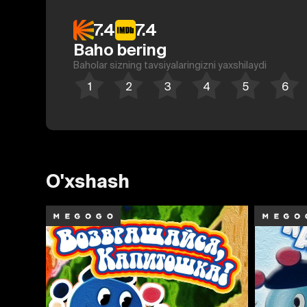
7.4
7.4
Baho bering
Baholar sizning tavsiyalaringizni yaxshilaydi
O'xshash