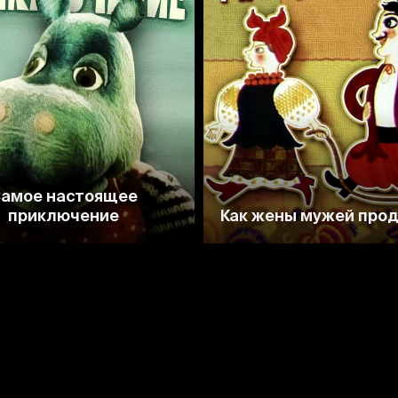
6.8
7.1
амое настоящее
приключение
Как жены мужей про