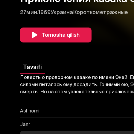
27мин.
1969
Украина
Короткометражные
Tomosha qilish
Tavsifi
Повесть о проворном казаке по имени Эней. Е
силами пыталась ему досадить. Гонимый ею, Э
смерть. Но на этом увлекательные приключени
Asl nomi
Janr