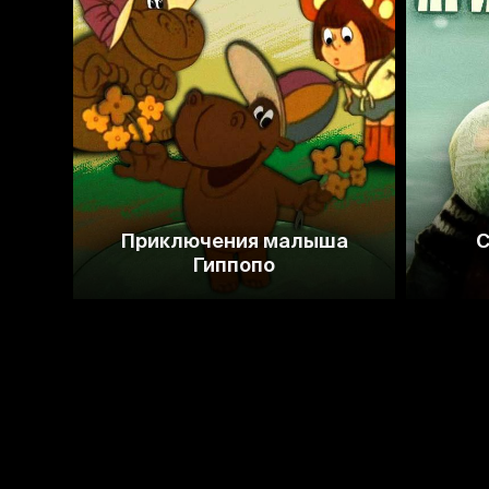
7.1
6.7
Приключения малыша
С
Гиппопо