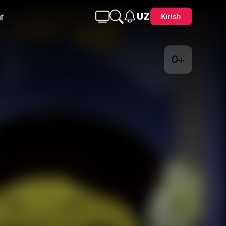
r
UZ
Kirish
0+
Telegram
Facebook