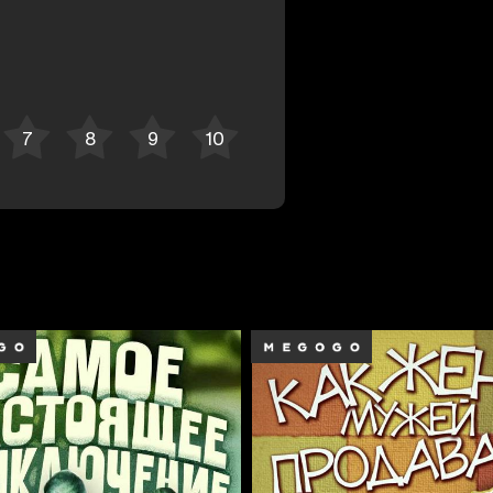
Bekor qilish
Tizimga kirish