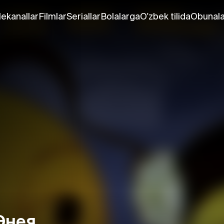
lekanallar
Filmlar
Seriallar
Bolalarga
O'zbek tilida
Obunala
Энея