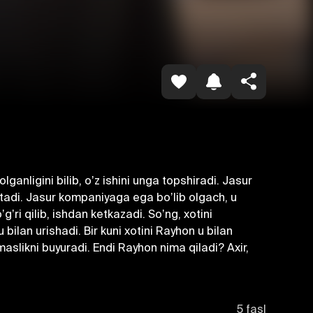
Havolani nusxalash
ganligini bilib, oʼz ishini unga topshiradi. Jasur
ʼtadi. Jasur kompaniyaga ega boʼlib olgach, u
ʼri qilib, ishdan ketkazadi. Soʼng, xotini
bilan urishadi. Bir kuni xotini Rayhon u bilan
aslikni buyuradi. Endi Rayhon nima qiladi? Аxir,
5 fasl