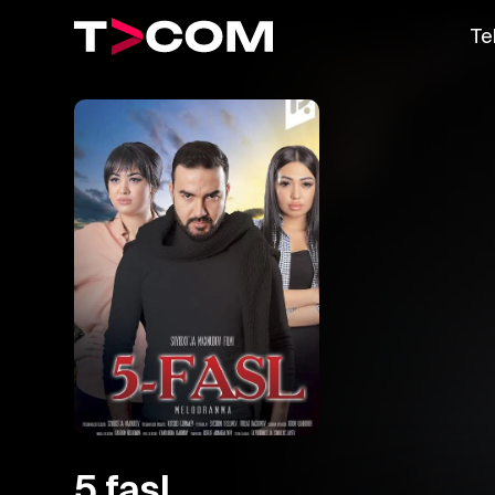
Te
5 fasl