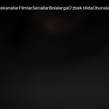
lekanallar
Filmlar
Seriallar
Bolalarga
O'zbek tilida
Obunala