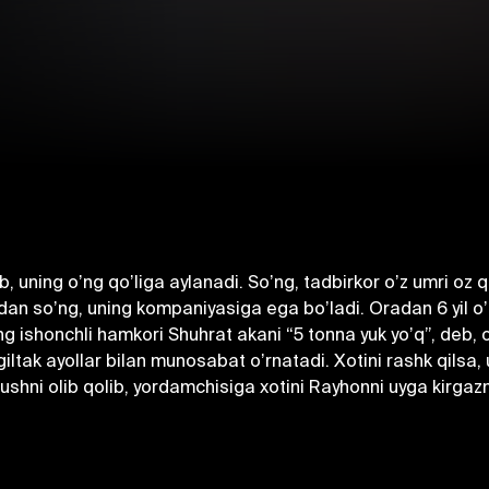
 uning oʼng qoʼliga aylanadi. Soʼng, tadbirkor oʼz umri oz qol
idan soʼng, uning kompaniyasiga ega boʼladi. Oradan 6 yil o
 ishonchli hamkori Shuhrat akani “5 tonna yuk yoʼq”, deb, oʼg
ltak ayollar bilan munosabat oʼrnatadi. Xotini rashk qilsa, u 
ushni olib qolib, yordamchisiga xotini Rayhonni uyga kirgazm