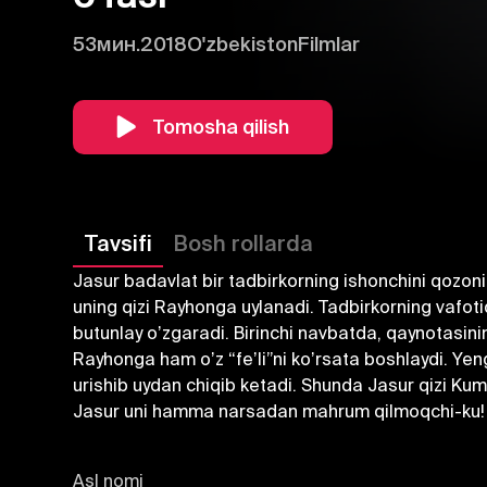
53мин.
2018
O'zbekiston
Filmlar
Tomosha qilish
Tavsifi
Bosh rollarda
Jasur badavlat bir tadbirkorning ishonchini qozonib,
uning qizi Rayhonga uylanadi. Tadbirkorning vafot
butunlay oʼzgaradi. Birinchi navbatda, qaynotasining
Rayhonga ham oʼz “feʼli”ni koʼrsata boshlaydi. Yengi
urishib uydan chiqib ketadi. Shunda Jasur qizi Kum
Jasur uni hamma narsadan mahrum qilmoqchi-ku!
Asl nomi