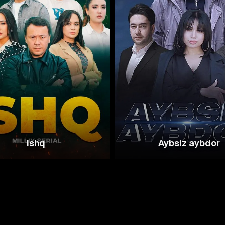
Ishq
Aybsiz aybdor