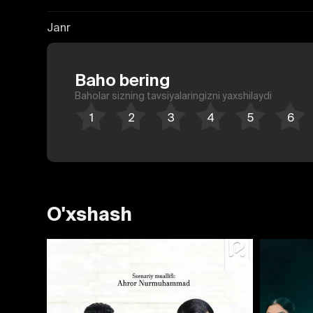
Janr
Baho bering
Baholar sizning tavsiyalaringizni yaxshilaydi
O'xshash