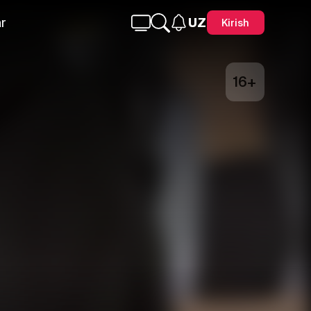
r
UZ
Kirish
16+
Telegram
Facebook