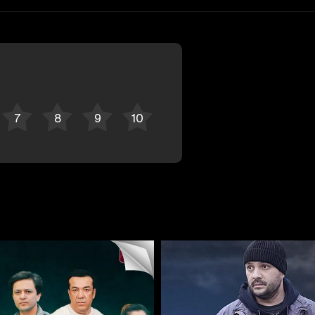
Bekor qilish
Tizimga kirish