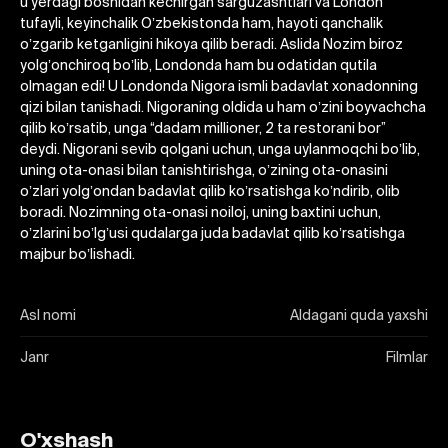
u yerdagi boshidan kechirgan sarguzashtlari va London
tufayli, keyinchalik Oʼzbekistonda ham, hayoti qanchalik
oʼzgarib ketganligini hikoya qilib beradi. Аslida Nozim biroz
yolgʼonchiroq boʼlib, Londonda ham bu odatidan qutila
olmagan edi! U Londonda Nigora ismli badavlat xonadonning
qizi bilan tanishadi. Nigoraning oldida u ham oʼzini boyvachcha
qilib koʼrsatib, unga “dadam millioner, 2 ta restorani bor”
deydi. Nigorani sevib qolgani uchun, unga uylanmoqchi boʼlib,
uning ota-onasi bilan tanishtirishga, oʼzining ota-onasini
oʼzlari yolgʼondan badavlat qilib koʼrsatishga koʼndirib, olib
boradi. Nozimning ota-onasi noiloj, uning baxtini uchun,
oʼzlarini boʼlgʼusi qudalarga juda badavlat qilib koʼrsatishga
majbur boʼlishadi.
Asl nomi
Aldagani quda yaxshi
Janr
Filmlar
O'xshash