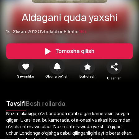
Aldagani quda yaxshi
1ч. 21мин.
2012
O'zbekiston
Filmlar
16+
Tomosha qilish
Sevimlilar
Obuna boʻlish
Baholash
Ulashish
Tavsifi
Bosh rollarda
1
2
3
Nozim ukasiga, oʼzi Londonda sotib olgan kamerasini sovgʼa
qilgan. Ukasi esa, bu kamerada, ota-onasi va akasi Nozimdan
Bekor qilish
Tizimga kirish
oʼzicha intervьyu oladi. Nozim intervьyuda yaxshi oʼqigani
Yuborish
uchun Londonga oʼqishga qabul qilinganligini aytib berar ekan,