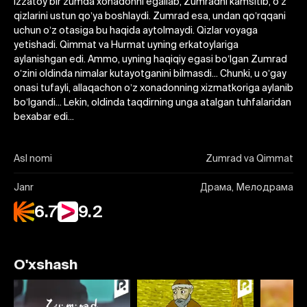
Izzatoy bir zumda xonadonni egallab, Zumradni kamsitib, oʼz
qizlarini ustun qoʼya boshlaydi. Zumrad esa, undan qoʼrqqani
uchun oʼz otasiga bu haqida aytolmaydi. Qizlar voyaga
yetishadi. Qimmat va Hurmat uyning erkatoylariga
aylanishgan edi. Аmmo, uyning haqiqiy egasi boʼlgan Zumrad
oʼzini oldinda nimalar kutayotganini bilmasdi... Chunki, u oʼgay
onasi tufayli, allaqachon oʼz xonadonning xizmatkoriga aylanib
boʼlgandi... Lekin, oldinda taqdirning unga atalgan tuhfalaridan
bexabar edi...
Asl nomi
Zumrad va Qimmat
Janr
Драма, Мелодрама
6.7
9.2
O'xshash