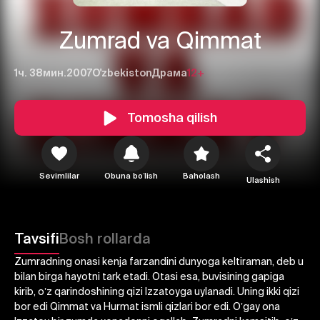
Zumrad va Qimmat
1ч. 38мин.
2007
O'zbekiston
Драма
12+
Tomosha qilish
Sevimlilar
Obuna boʻlish
Baholash
Ulashish
1
2
3
Tavsifi
Bosh rollarda
Bekor qilish
Tizimga kirish
Zumradning onasi kenja farzandini dunyoga keltiraman, deb u
bilan birga hayotni tark etadi. Otasi esa, buvisining gapiga
Yuborish
kirib, oʼz qarindoshining qizi Izzatoyga uylanadi. Uning ikki qizi
bor edi Qimmat va Hurmat ismli qizlari bor edi. Oʼgay ona