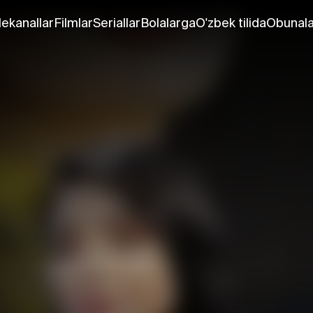
lekanallar
Filmlar
Seriallar
Bolalarga
O'zbek tilida
Obunala