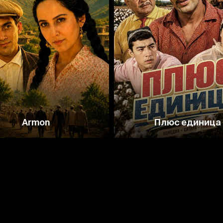
Armon
Плюс единица