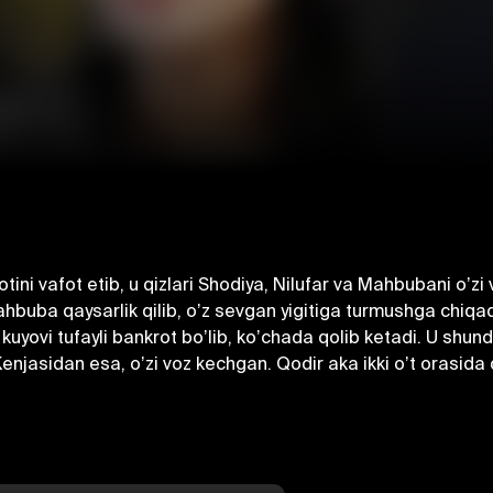
otini vafot etib, u qizlari Shodiya, Nilufar va Mahbubani oʼz
hbuba qaysarlik qilib, oʼz sevgan yigitiga turmushga chiqad
a kuyovi tufayli bankrot boʼlib, koʼchada qolib ketadi. U shu
 Kenjasidan esa, oʼzi voz kechgan. Qodir aka ikki oʼt orasida