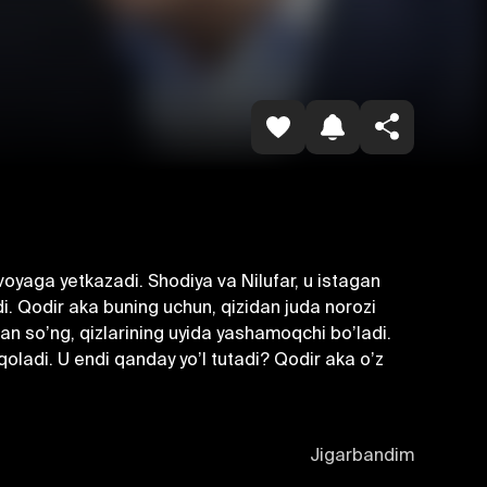
Havolani nusxalash
i voyaga yetkazadi. Shodiya va Nilufar, u istagan
i. Qodir aka buning uchun, qizidan juda norozi
ndan soʼng, qizlarining uyida yashamoqchi boʼladi.
 qoladi. U endi qanday yoʼl tutadi? Qodir aka oʼz
Jigarbandim