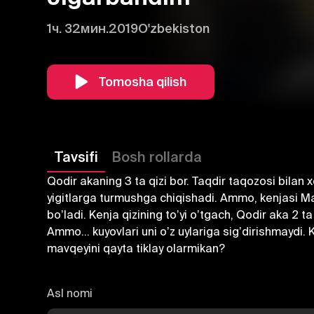
1ч. 32мин.
2019
O'zbekiston
Tomosha qilish
Tavsifi
Bosh rollarda
Qodir akaning 3 ta qizi bor. Taqdir taqozosi bilan x
yigitlarga turmushga chiqishadi. Аmmo, kenjasi Ma
boʼladi. Kenja qizining toʼyi oʼtgach, Qodir aka 2 t
Аmmo... kuyovlari uni oʼz uylariga sigʼdirishmaydi.
mavqeyini qayta tiklay olarmikan?
Asl nomi