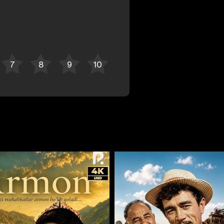
Bekor qilish
Tizimga kirish