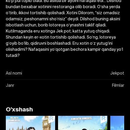
koʼp pul topib oladi. Bu aslida bir ayolni nafaqasi edi... Dilshod
bundan bexabar xotinini restoranga olib boradi. Oʼsha yerda
oʼtirib, ikkovi tortishib qolishadi. Xotini Dilorom, “siz omadsiz
odamsiz, peshonamni shoʼrisiz” deydi. Dilshod buning aksini
isbotlash uchun, borib lotoreya oʼynashni taklif qiladi.
Kutilmaganda eru xotinga Jek pot, katta yutuq chiqadi.
Shundan keyin er-xotin tortishib qolishadi. Soʼng, lotoreya
gʼoyib boʼlib, qidiruvni boshlashadi. Eru xotin oʼz yutugʼini
olishadimi? Nafaqasini yoʼqotgan bechora kampir qanday yoʼl
tutadi?
Asl nomi
Jekpot
Janr
Filmlar
O'xshash