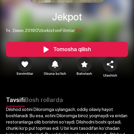
Jekpot
1ч. 2мин.
2018
O'zbekiston
Filmlar
16+
Tomosha qilish
Sevimlilar
Obuna boʻlish
Baholash
Ulashish
1
2
3
Tavsifi
Bosh rollarda
Bekor qilish
Tizimga kirish
Dilshod xotini Diloromga uylangach, oddiy oilaviy hayot
boshlanadi. Bu esa, xotini Diloromga biroz yoqmaydi va eridan
Yuborish
restoranlarga olib borishni soʼraydi. Dilshodni boshi qotadi,
chunki koʼp pul topmas edi. U bir kuni tasodifan koʼchadan