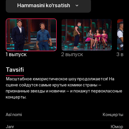
Bekor qilish
Tizimga kirish
Hammasini ko'rsatish
Yuborish
1 выпуск
2 выпуск
3 вы
Tavsifi
Масштабное юмористическое шоу продолжается! На
сцене сойдутся самые крутые комики страны —
признанные звезды и новички — и покажут первоклассные
концерты.
Asl nomi
Концерты
Janr
Юмор