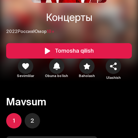
Концерты
2022
Россия
Юмор
18+
Tomosha qilish
Sevimlilar
Obuna boʻlish
Baholash
Ulashish
Mavsum
1
2
1
2
3