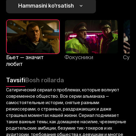
Hammasini ko'rsatish
1
2
3
Bekor qilish
Tizimga kirish
Yuborish
Бьет — значит
Фокусники
Суп
любит
Tavsifi
Bosh rollarda
Сатирический сериал о проблемах, которые волнуют
современное общество. Все серии альманаха —
самостоятельные истории, снятые разными
режиссерами, о странных, раздражающих и даже
страшных моментах нашей жизни. Сериал поднимает
такие важные темы, как домашнее насилие, чрезмерные
родительские амбиции, безумие тик-токеров и их
аудитории, требования общества к девушкам и многое