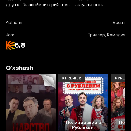
другое. Главный критерий темы — актуальность.
Asl nomi
Бесит
Janr
Триллер, Комедия
6.8
O'xshash
Полицейский с
Поли
Рублёвки.
Ру
8.3
6.5
5.7
5