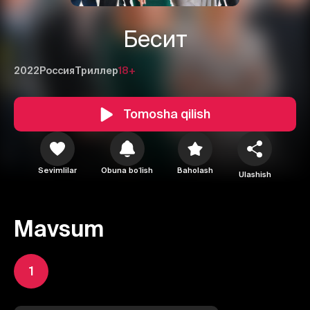
Бесит
2022
Россия
Триллер
18+
Tomosha qilish
Sevimlilar
Obuna boʻlish
Baholash
Ulashish
Mavsum
1