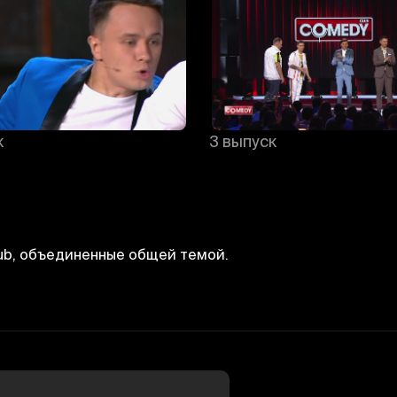
к
3 выпуск
ub, объединенные общей темой.
Bekor qilish
Tizimga kirish