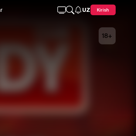
r
UZ
Kirish
18+
Telegram
Facebook