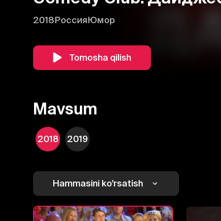
2018
Россия
Юмор
Tomosha qilish
Mavsum
2018
2019
Hammasini ko'rsatish