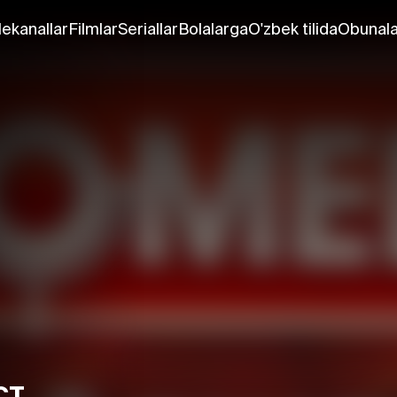
lekanallar
Filmlar
Seriallar
Bolalarga
O'zbek tilida
Obunala
ст