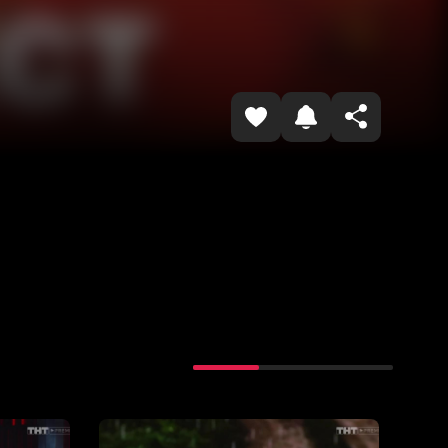
Havolani nusxalash