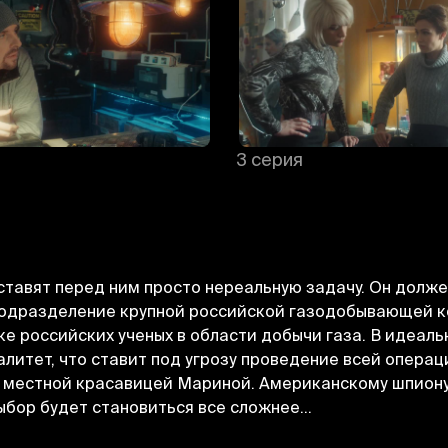
3 серия
ставят перед ним просто нереальную задачу. Он долж
подразделение крупной российской газодобывающей ко
 российских ученых в области добычи газа. В идеаль
литет, что ставит под угрозу проведение всей операц
и местной красавицей Мариной. Американскому шпион
Bekor qilish
Tizimga kirish
ыбор будет становиться все сложнее…