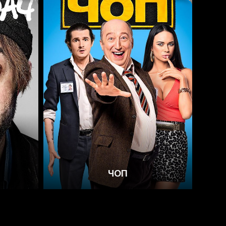
5.1
5.0
ЧОП