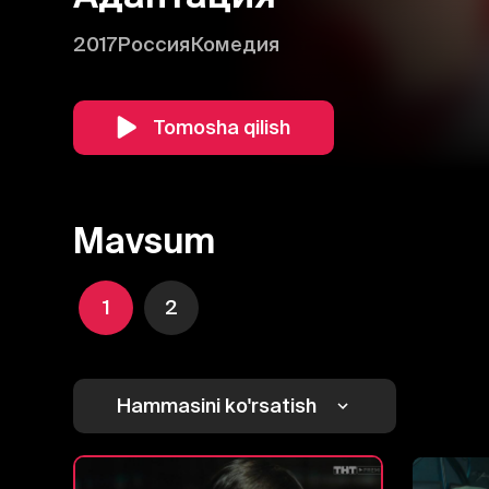
2017
Россия
Комедия
Tomosha qilish
Mavsum
1
2
Hammasini ko'rsatish