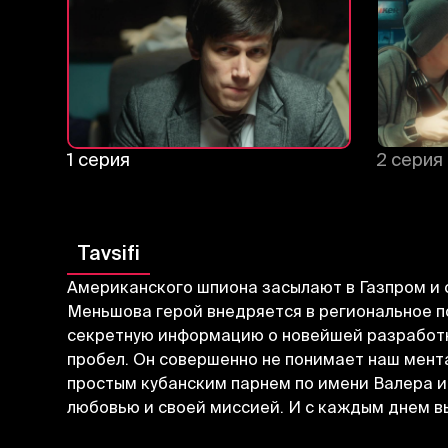
1 серия
2 серия
Tavsifi
Американского шпиона засылают в Газпром и 
Меньшова герой внедряется в региональное 
секретную информацию о новейшей разработке
пробел. Он совершенно не понимает наш мента
простым кубанским парнем по имени Валера 
любовью и своей миссией. И с каждым днем в