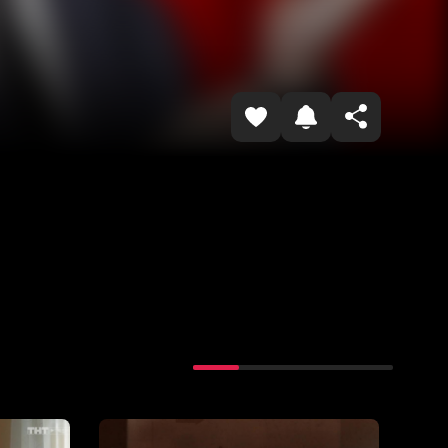
Havolani nusxalash