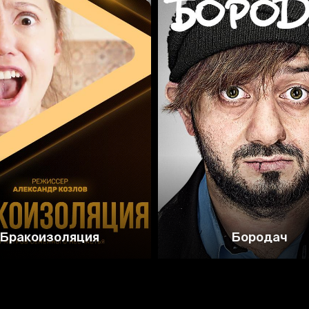
5.8
Бракоизоляция
Бородач