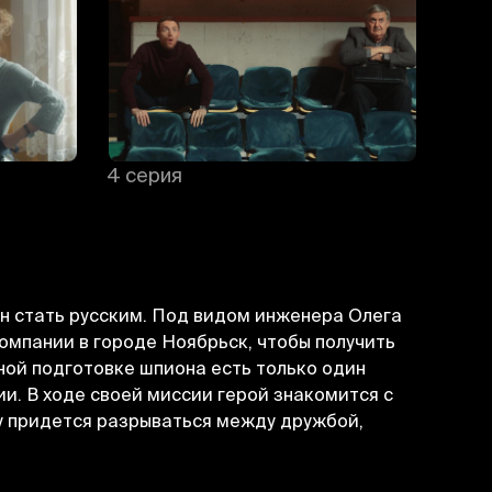
4 серия
5 се
ен стать русским. Под видом инженера Олега
мпании в городе Ноябрьск, чтобы получить
ной подготовке шпиона есть только один
ии. В ходе своей миссии герой знакомится с
у придется разрываться между дружбой,