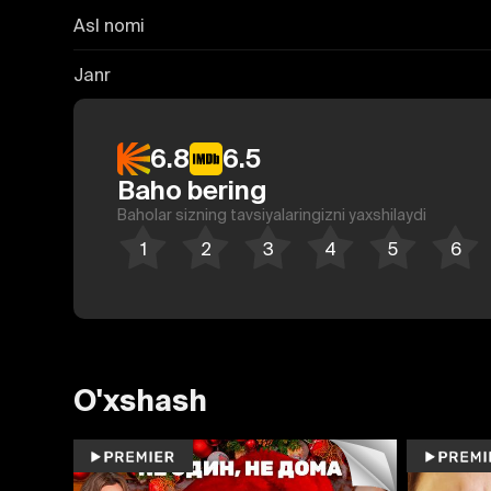
Asl nomi
Janr
6.8
6.5
Baho bering
Baholar sizning tavsiyalaringizni yaxshilaydi
O'xshash