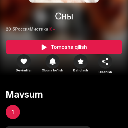
Сны
2015
Россия
Мистика
16+
Tomosha qilish
Sevimlilar
Obuna boʻlish
Baholash
Ulashish
Mavsum
1
1
2
3