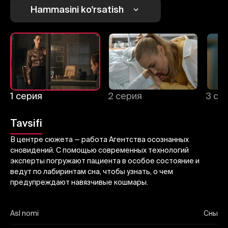
Bekor qilish
Tizimga kirish
Hammasini ko'rsatish
Yuborish
1 серия
2 серия
3 се
Tavsifi
В центре сюжета — работа Агентства осознанных
сновидений. С помощью современных технологий
эксперты погружают пациента в особое состояние и
ведут по лабиринтам сна, чтобы узнать, о чем
предупреждают навязчивые кошмары.
Asl nomi
Сны