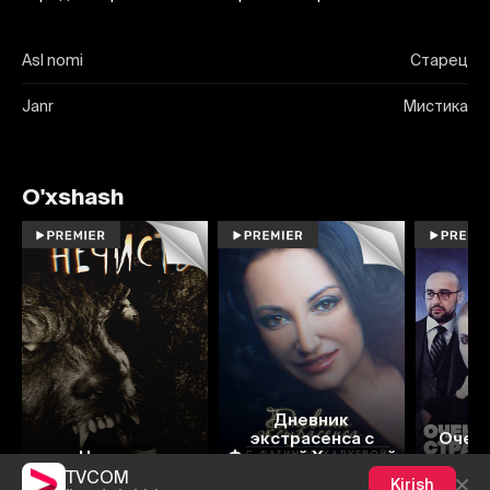
Asl nomi
Старец
Janr
Мистика
O'xshash
Дневник
экстрасенса с
Очень
Нечисть
Фатимой Хадуевой
TVCOM
Kirish