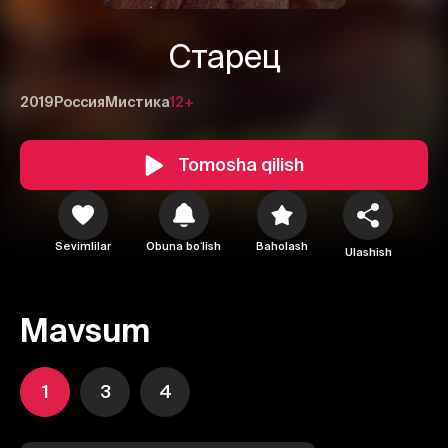
Старец
2019
Россия
Мистика
12+
Tomosha qilish
Sevimlilar
Obuna boʻlish
Baholash
Ulashish
Mavsum
1
3
4