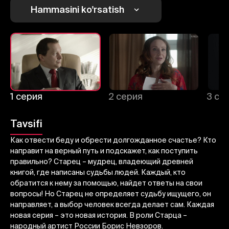
1
2
3
Hammasini ko'rsatish
Bekor qilish
Tizimga kirish
Yuborish
1 серия
2 серия
3 се
Tavsifi
Как отвести беду и обрести долгожданное счастье? Кто
направит на верный путь и подскажет, как поступить
правильно? Старец – мудрец, владеющий древней
книгой, где написаны судьбы людей. Каждый, кто
обратится к нему за помощью, найдет ответы на свои
вопросы! Но Старец не определяет судьбу ищущего, он
направляет, а выбор человек всегда делает сам. Каждая
новая серия – это новая история. В роли Старца –
народный артист России Борис Невзоров.