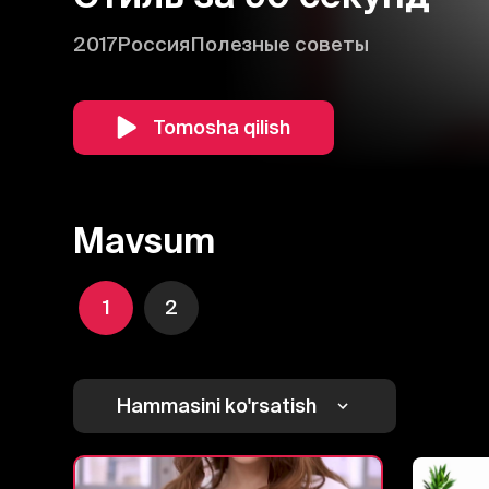
2017
Россия
Полезные советы
Tomosha qilish
Mavsum
1
2
Hammasini ko'rsatish