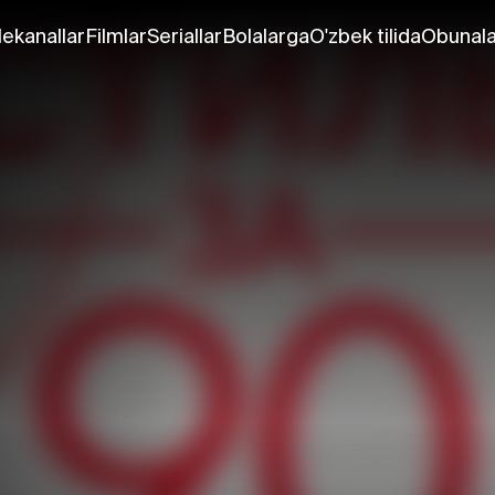
lekanallar
Filmlar
Seriallar
Bolalarga
O'zbek tilida
Obunala