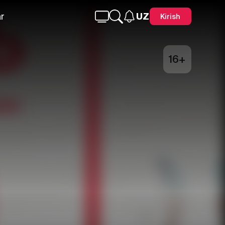
r
UZ
Kirish
16+
Telegram
Facebook