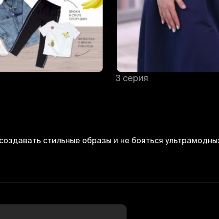
3 серия
создавать стильные образы и не бояться ультрамодны
Bekor qilish
Tizimga kirish