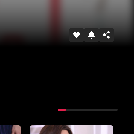
Havolani nusxalash