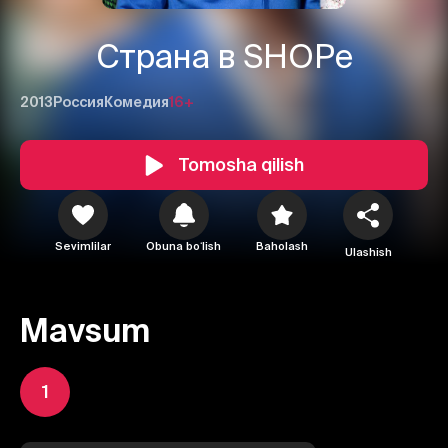
Страна в SHOPе
2013
Россия
Комедия
16+
Tomosha qilish
Sevimlilar
Obuna boʻlish
Baholash
Ulashish
Mavsum
1
1
2
3