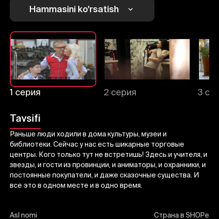
Hammasini ko'rsatish
Bekor qilish
Tizimga kirish
Yuborish
1 серия
2 серия
3 се
Tavsifi
Раньше люди ходили в дома культуры, музеи и
библиотеки. Сейчас у нас есть шикарные торговые
центры. Кого только тут не встретишь! Здесь и учителя, и
звезды, и гости из провинции, и аниматоры, и охранники, и
постоянные покупатели, и даже сказочные существа. И
все это в одном месте и в одно время.
Asl nomi
Страна в SHOPе